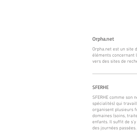
Orpha.net
Orpha.net est un site 
éléments concernant le
vers des sites de rech
SFERHE
SFERHE comme son nom
spécialités) qui trava
organisent plusieurs f
domaines (soins, trait
enfants. Il suffit de s
des journées passées.