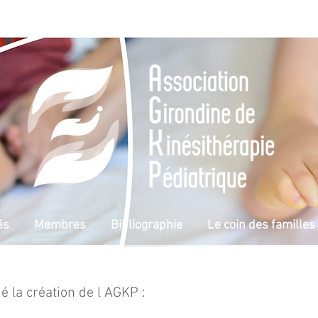
és
Membres
Bibliographie
Le coin des familles
é la création de l AGKP :